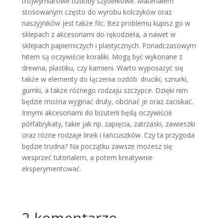
trójwymiarowe ozdoby szydełkowe. Materiałem
stosowanym często do wyrobu kolczyków oraz
naszyjników jest także filc. Bez problemu kupisz go w
sklepach z akcesoriami do rękodzieła, a nawet w
sklepach papierniczych i plastycznych. Ponadczasowym
hitem są oczywiście koraliki. Mogą być wykonane z
drewna, plastiku, czy kamieni. Warto wyposażyć się
także w elementy do łączenia ozdób: druciki, sznurki,
gumki, a także różnego rodzaju szczypce. Dzięki nim
będzie można wyginać druty, obcinać je oraz zaciskać.
Innymi akcesoriami do biżuterii będą oczywiście
półfabrykaty, takie jak np. zapięcia, zatrzaski, zawieszki
oraz różne rodzaje linek i łańcuszków. Czy ta przygoda
będzie trudna? Na początku zawsze możesz się
wesprzeć tutorialem, a potem kreatywnie
eksperymentować.
2 komentarze