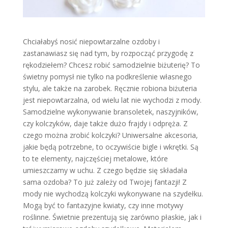
Chciałabyś nosić niepowtarzalne ozdoby i
zastanawiasz się nad tym, by rozpocząć przygodę z
rękodziełem? Chcesz robić samodzielnie biżuterię? To
świetny pomysł nie tylko na podkreślenie własnego
stylu, ale także na zarobek. Ręcznie robiona biżuteria
jest niepowtarzalna, od wielu lat nie wychodzi z mody.
Samodzielne wykonywanie bransoletek, naszyjników,
czy kolczyków, daje także dużo frajdy i odpręża. Z
czego można zrobić kolczyki? Uniwersalne akcesoria,
jakie będą potrzebne, to oczywiście bigle i wkrętki. Są
to te elementy, najczęściej metalowe, które
umieszczamy w uchu. Z czego będzie się składała
sama ozdoba? To już zależy od Twojej fantazji! Z
mody nie wychodzą kolczyki wykonywane na szydełku.
Mogą być to fantazyjne kwiaty, czy inne motywy
roślinne. Świetnie prezentują się zarówno płaskie, jak i