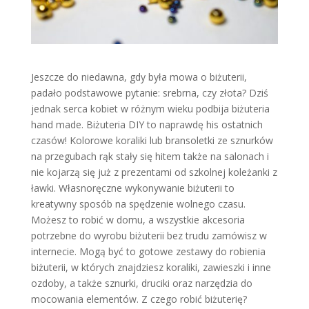
Jeszcze do niedawna, gdy była mowa o biżuterii,
padało podstawowe pytanie: srebrna, czy złota? Dziś
jednak serca kobiet w różnym wieku podbija biżuteria
hand made. Biżuteria DIY to naprawdę his ostatnich
czasów! Kolorowe koraliki lub bransoletki ze sznurków
na przegubach rąk stały się hitem także na salonach i
nie kojarzą się już z prezentami od szkolnej koleżanki z
ławki. Własnoręczne wykonywanie biżuterii to
kreatywny sposób na spędzenie wolnego czasu.
Możesz to robić w domu, a wszystkie akcesoria
potrzebne do wyrobu biżuterii bez trudu zamówisz w
internecie. Mogą być to gotowe zestawy do robienia
biżuterii, w których znajdziesz koraliki, zawieszki i inne
ozdoby, a także sznurki, druciki oraz narzędzia do
mocowania elementów. Z czego robić biżuterię?